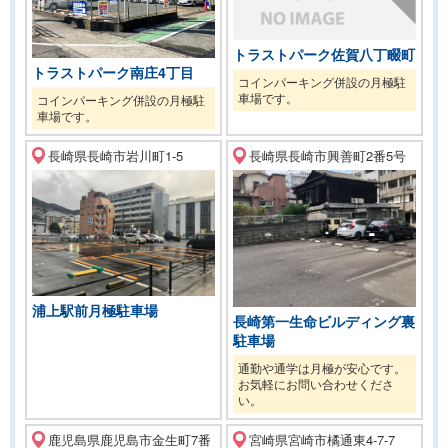
トラストパーク佐賀八丁畷町
トラストパーク南庄4丁目
コインパーキング併設の月極駐
車場です。
コインパーキング併設の月極駐
車場です。
長崎県長崎市岩川町1-5
長崎県長崎市興善町2番5号
浦上駅前月極駐車場
長崎第一生命ビルディング裏
駐車場
通勤や通学は月極が安心です。
お気軽にお問い合わせくださ
い。
鹿児島県鹿児島市金生町7番
宮崎県宮崎市橘通東4-7-7