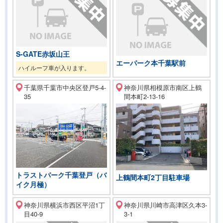
S-GATE赤坂山王
エーパーク本千葉駅前
ハイルーフ車が入ります。
千葉県千葉市中央区登戸5-4-
神奈川県相模原市南区上鶴
35
間本町2-13-16
トラストパーク千葉登戸（バ
上鶴間本町2丁目駐車場
イク月極）
神奈川県横浜市西区平沼1丁
神奈川県川崎市高津区久本3-
目40-9
3-1