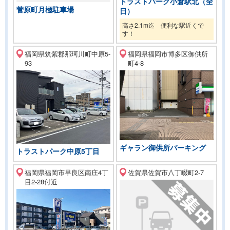
トラストパーク小倉駅北（全
菅原町月極駐車場
日）
高さ2.1m迄 便利な駅近くで
す！
福岡県筑紫郡那珂川町中原5-
福岡県福岡市博多区御供所
93
町4-8
ギャラン御供所パーキング
トラストパーク中原5丁目
福岡県福岡市早良区南庄4丁
佐賀県佐賀市八丁畷町2-7
目2-28付近