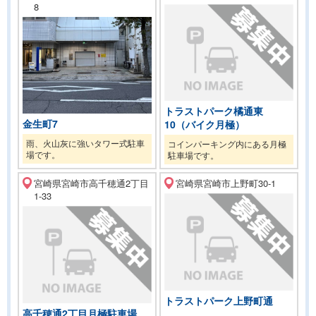
8
トラストパーク橘通東
金生町7
10（バイク月極）
雨、火山灰に強いタワー式駐車
コインパーキング内にある月極
場です。
駐車場です。
宮崎県宮崎市高千穂通2丁目
宮崎県宮崎市上野町30-1
1-33
トラストパーク上野町通
高千穂通2丁目月極駐車場