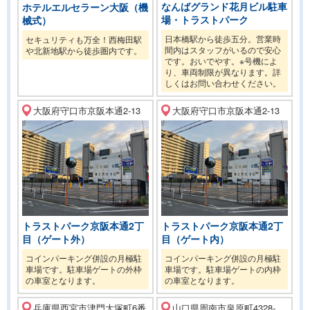
なんばグランド花月ビル駐車
ホテルエルセラーン大阪（機
場・トラストパーク
械式）
日本橋駅から徒歩五分。営業時
セキュリティも万全！西梅田駅
間内はスタッフがいるので安心
や北新地駅から徒歩圏内です。
です。おいでやす。※号機によ
り、車両制限が異なります。詳
しくはお問い合わせください。
大阪府守口市京阪本通2-13
大阪府守口市京阪本通2-13
トラストパーク京阪本通2丁
トラストパーク京阪本通2丁
目（ゲート外）
目（ゲート内）
コインパーキング併設の月極駐
コインパーキング併設の月極駐
車場です。駐車場ゲートの外枠
車場です。駐車場ゲートの内枠
の車室となります。
の車室となります。
兵庫県西宮市津門大塚町6番
山口県周南市泉原町4328-