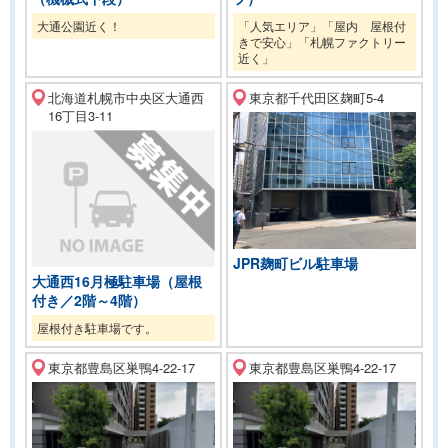
大通公園近く！
「人気エリア」「屋内 屋根付
きで安心」「札幌ファクトリー
近く」
北海道札幌市中央区大通西
東京都千代田区麹町5-4
16丁目3-11
JPR麹町ビル駐車場
大通西16月極駐車場（屋根
付き／2階～4階）
屋根付き駐車場です。
東京都豊島区巣鴨4-22-17
東京都豊島区巣鴨4-22-17