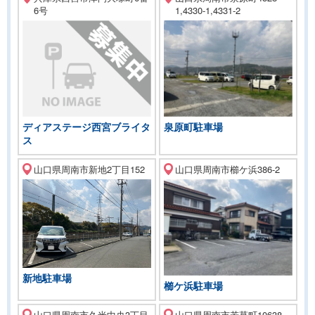
6号
1,4330-1,4331-2
泉原町駐車場
ディアステージ西宮ブライタ
ス
山口県周南市新地2丁目152
山口県周南市櫛ケ浜386-2
新地駐車場
櫛ケ浜駐車場
山口県周南市久米中央3丁目
山口県周南市若草町10638-