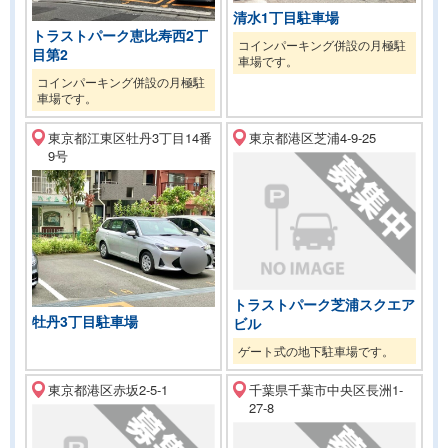
清水1丁目駐車場
トラストパーク恵比寿西2丁
コインパーキング併設の月極駐
目第2
車場です。
コインパーキング併設の月極駐
車場です。
東京都江東区牡丹3丁目14番
東京都港区芝浦4-9-25
9号
トラストパーク芝浦スクエア
牡丹3丁目駐車場
ビル
ゲート式の地下駐車場です。
東京都港区赤坂2-5-1
千葉県千葉市中央区長洲1-
27-8