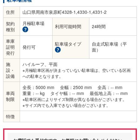
住所
山口県周南市泉原町4328-1,4330-1,4331-2
月極駐車場
契約
利用可能時間
24時間
種別
車庫
駐車場タイプ
自走式駐車場（平
証明
発行可
面）
発行
施
ハイルーフ、平面
設・
※月極駐車区画が決まっていない駐車場は、空いている区画
設備
への駐車となります。
全長：5000 mm
全幅：2500 mm
全高：-- mm
車両
重量：-- kg
タイヤ幅：-- mm
最低地上高：-- mm
制限
※駐車区画によりサイズ制限が異なる場合がございます。
※サイズ内でも入庫できない場合がございます。
特徴