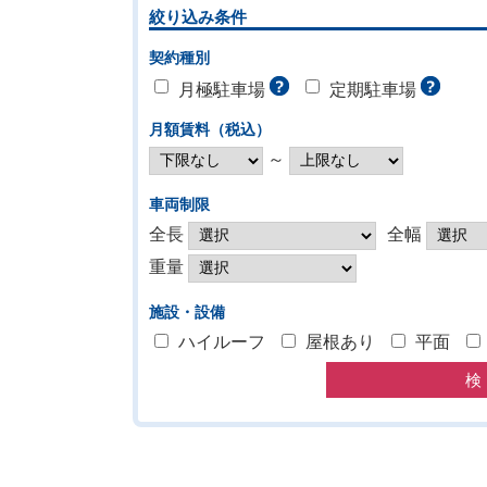
絞り込み条件
契約種別
月極駐車場
定期駐車場
月額賃料（税込）
～
車両制限
全長
全幅
重量
施設・設備
ハイルーフ
屋根あり
平面