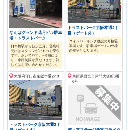
トラストパーク京阪本通2丁
なんばグランド花月ビル駐車
目（ゲート外）
場・トラストパーク
コインパーキング併設の月極駐
車場です。駐車場ゲートの外枠
日本橋駅から徒歩五分。営業時
の車室となります。
間内はスタッフがいるので安心
です。おいでやす。※号機によ
り、車両制限が異なります。詳
しくはお問い合わせください。
大阪府守口市京阪本通2-13
兵庫県西宮市津門大塚町6番
6号
トラストパーク京阪本通2丁
ディアステージ西宮ブライタ
目（ゲート内）