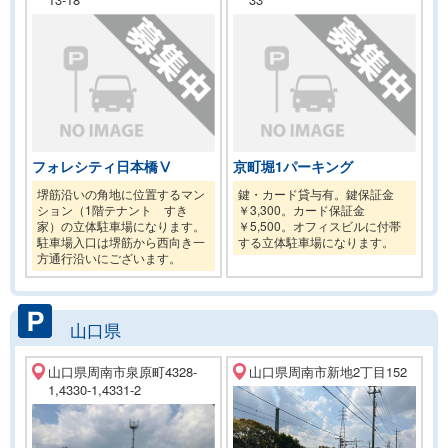
フォレシティ日本橋Ⅴ
京町堀1パーキング
堺筋沿いの角地に位置するマン
鍵・カード貸与有。鍵保証金
ション（1階テナント すき
￥3,300。カード保証金
家）の立体駐車場になります。
￥5,500。オフィスビルに付帯
駐車場入口は堺筋から西向き一
する立体駐車場になります。
方通行沿いにございます。
山口県
山口県周南市泉原町4328-
山口県周南市新地2丁目152
1,4330-1,4331-2