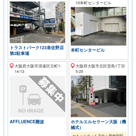
10本町センタービル
トラストパーク123泉佐野店
本町センタービル
第2駐車場
大阪府大阪市浪速区元町1-
大阪府大阪市北区堂島1丁目
14-13
5-25
ホテルエルセラーン大阪（機
AFFLUENCE難波
械式）
セキュリティも万全！西梅田駅