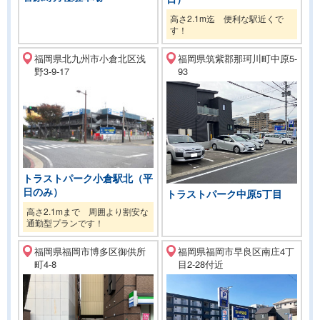
高さ2.1m迄 便利な駅近くで
す！
福岡県北九州市小倉北区浅
福岡県筑紫郡那珂川町中原5-
野3-9-17
93
トラストパーク小倉駅北（平
日のみ）
トラストパーク中原5丁目
高さ2.1mまで 周囲より割安な
通勤型プランです！
福岡県福岡市博多区御供所
福岡県福岡市早良区南庄4丁
町4-8
目2-28付近