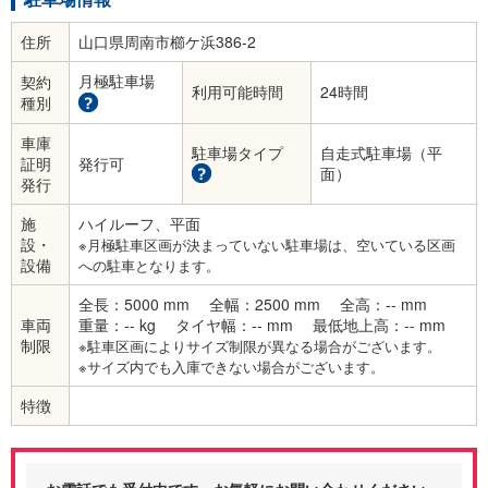
住所
山口県周南市櫛ケ浜386-2
月極駐車場
契約
利用可能時間
24時間
種別
車庫
駐車場タイプ
自走式駐車場（平
証明
発行可
面）
発行
施
ハイルーフ、平面
設・
※月極駐車区画が決まっていない駐車場は、空いている区画
設備
への駐車となります。
全長：5000 mm
全幅：2500 mm
全高：-- mm
車両
重量：-- kg
タイヤ幅：-- mm
最低地上高：-- mm
制限
※駐車区画によりサイズ制限が異なる場合がございます。
※サイズ内でも入庫できない場合がございます。
特徴