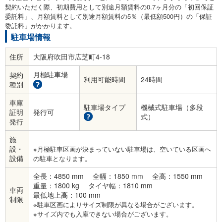
契約いただく際、初期費用として別途月額賃料の0.7ヶ月分の「初回保証
委託料」、月額賃料として別途月額賃料の5％（最低額500円）の「保証
委託料」がかかります。
駐車場情報
住所
大阪府吹田市広芝町4-18
月極駐車場
契約
利用可能時間
24時間
種別
車庫
駐車場タイプ
機械式駐車場（多段
証明
発行可
式）
発行
施
設・
※月極駐車区画が決まっていない駐車場は、空いている区画へ
設備
の駐車となります。
全長：4850 mm
全幅：1850 mm
全高：1550 mm
重量：1800 kg
タイヤ幅：1810 mm
車両
最低地上高：100 mm
制限
※駐車区画によりサイズ制限が異なる場合がございます。
※サイズ内でも入庫できない場合がございます。