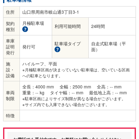
住所
山口県周南市岐山通3丁目3-1
月極駐車場
契約
利用可能時間
24時間
種別
車庫
駐車場タイプ
自走式駐車場（平
証明
発行可
面）
発行
施
ハイルーフ、平面
設・
※月極駐車区画が決まっていない駐車場は、空いている区画
設備
への駐車となります。
全長：4000 mm
全幅：2500 mm
全高：-- mm
車両
重量：-- kg
タイヤ幅：-- mm
最低地上高：-- mm
制限
※駐車区画によりサイズ制限が異なる場合がございます。
※サイズ内でも入庫できない場合がございます。
特徴