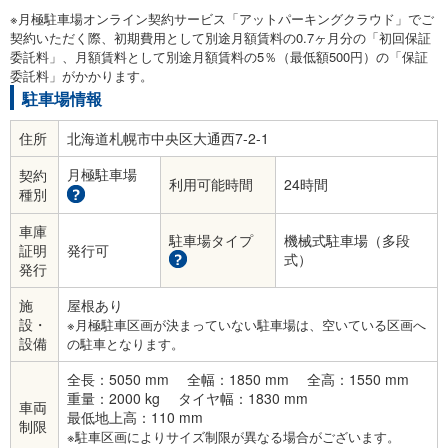
※月極駐車場オンライン契約サービス「アットパーキングクラウド」でご
契約いただく際、初期費用として別途月額賃料の0.7ヶ月分の「初回保証
委託料」、月額賃料として別途月額賃料の5％（最低額500円）の「保証
委託料」がかかります。
駐車場情報
住所
北海道札幌市中央区大通西7-2-1
月極駐車場
契約
利用可能時間
24時間
種別
車庫
駐車場タイプ
機械式駐車場（多段
証明
発行可
式）
発行
施
屋根あり
設・
※月極駐車区画が決まっていない駐車場は、空いている区画へ
設備
の駐車となります。
全長：5050 mm
全幅：1850 mm
全高：1550 mm
重量：2000 kg
タイヤ幅：1830 mm
車両
最低地上高：110 mm
制限
※駐車区画によりサイズ制限が異なる場合がございます。