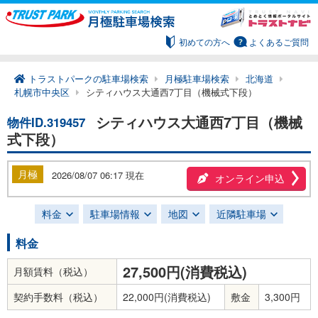
初めての方へ
よくあるご質問
トラストパークの駐車場検索
月極駐車場検索
北海道
札幌市中央区
シティハウス大通西7丁目（機械式下段）
シティハウス大通西7丁目（機械
物件ID.319457
式下段）
月極
2026/08/07 06:17 現在
オンライン申込
料金
駐車場情報
地図
近隣駐車場
料金
27,500円(消費税込)
月額賃料（税込）
契約手数料（税込）
22,000円(消費税込)
敷金
3,300円