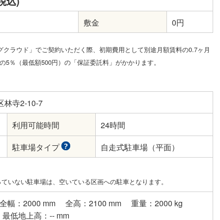
税込)
敷金
0円
グクラウド」でご契約いただく際、初期費用として別途月額賃料の0.7ヶ月
5％（最低額500円）の「保証委託料」がかかります。
寺2-10-7
利用可能時間
24時間
駐車場タイプ
自走式駐車場（平面）
っていない駐車場は、空いている区画への駐車となります。
全幅：2000 mm
全高：2100 mm
重量：2000 kg
最低地上高：-- mm