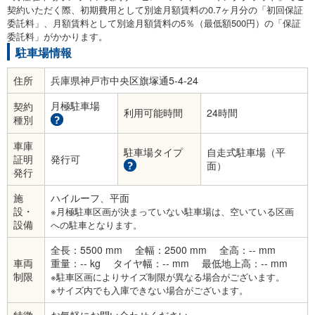
契約いただく際、初期費用として別途月額賃料の0.7ヶ月分の「初回保証
委託料」、月額賃料として別途月額賃料の5％（最低額500円）の「保証
委託料」がかかります。
駐車場情報
住所
兵庫県神戸市中央区旗塚通5-4-24
月極駐車場
契約
利用可能時間
24時間
種別
車庫
駐車場タイプ
自走式駐車場（平
証明
発行可
面）
発行
施
ハイルーフ、平面
設・
※月極駐車区画が決まっていない駐車場は、空いている区画
設備
への駐車となります。
全長：5500 mm
全幅：2500 mm
全高：-- mm
車両
重量：-- kg
タイヤ幅：-- mm
最低地上高：-- mm
制限
※駐車区画によりサイズ制限が異なる場合がございます。
※サイズ内でも入庫できない場合がございます。
特徴
お気軽にお問い合わせください。