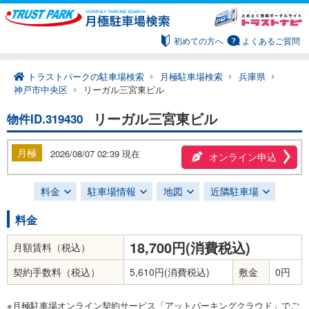
初めての方へ
よくあるご質問
トラストパークの駐車場検索
月極駐車場検索
兵庫県
神戸市中央区
リーガル三宮東ビル
リーガル三宮東ビル
物件ID.319430
月極
2026/08/07 02:39 現在
オンライン申込
料金
駐車場情報
地図
近隣駐車場
料金
18,700円(消費税込)
月額賃料（税込）
契約手数料（税込）
5,610円(消費税込)
敷金
0円
※月極駐車場オンライン契約サービス「アットパーキングクラウド」でご