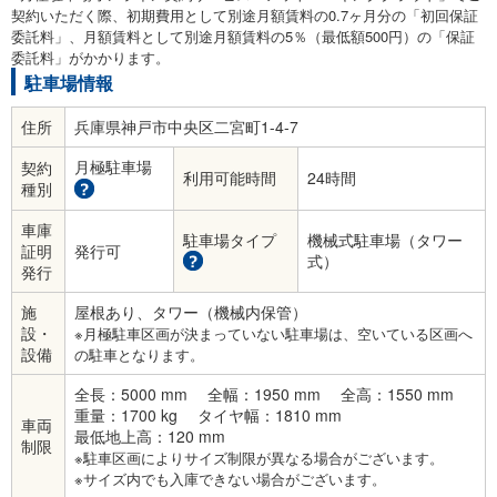
契約いただく際、初期費用として別途月額賃料の0.7ヶ月分の「初回保証
委託料」、月額賃料として別途月額賃料の5％（最低額500円）の「保証
委託料」がかかります。
駐車場情報
住所
兵庫県神戸市中央区二宮町1-4-7
月極駐車場
契約
利用可能時間
24時間
種別
車庫
駐車場タイプ
機械式駐車場（タワー
証明
発行可
式）
発行
施
屋根あり、タワー（機械内保管）
設・
※月極駐車区画が決まっていない駐車場は、空いている区画へ
設備
の駐車となります。
全長：5000 mm
全幅：1950 mm
全高：1550 mm
重量：1700 kg
タイヤ幅：1810 mm
車両
最低地上高：120 mm
制限
※駐車区画によりサイズ制限が異なる場合がございます。
※サイズ内でも入庫できない場合がございます。