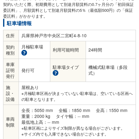
契約いただく際、初期費用として別途月額賃料の0.7ヶ月分の「初回保証
委託料」、月額賃料として別途月額賃料の5％（最低額500円）の「保証
委託料」がかかります。
駐車場情報
住所
兵庫県神戸市中央区二宮町4-8-10
月極駐車場
契約
利用可能時間
24時間
種別
車庫
駐車場タイプ
機械式駐車場（多段
証明
発行可
式）
発行
施
屋根あり
設・
※月極駐車区画が決まっていない駐車場は、空いている区画へ
設備
の駐車となります。
全長：5050 mm
全幅：1850 mm
全高：1550 mm
重量：2000 kg
タイヤ幅：-- mm
車両
最低地上高：-- mm
制限
※駐車区画によりサイズ制限が異なる場合がございます。
※サイズ内でも入庫できない場合がございます。