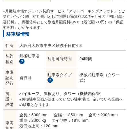
※月極駐車場オンライン契約サービス「アットパーキングクラウド」でご
契約いただく際、初期費用として別途月額賃料の0.7ヶ月分の「初回保証
委託料」、月額賃料として別途月額賃料の5％（最低額500円）の「保証
委託料」がかかります。
駐車場情報
住所
大阪府大阪市中央区難波千日前4-3
月極駐車場
契約
利用可能時間
24時間
種別
車庫
駐車場タイプ
機械式駐車場（タワー
証明
発行可
式）
発行
施
ハイルーフ、屋根あり、タワー（機械内保管）
設・
※月極駐車区画が決まっていない駐車場は、空いている区画へ
設備
の駐車となります。
全長：5000 mm
全幅：1850 mm
全高：2000 mm
重量：2300 kg
タイヤ幅：1810 mm
車両
最低地上高：120 mm
制限