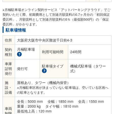
※月極駐車場オンライン契約サービス「アットパーキングクラウド」でご
契約いただく際、初期費用として別途月額賃料の0.7ヶ月分の「初回保証
委託料」、月額賃料として別途月額賃料の5％（最低額500円）の「保証
委託料」がかかります。
駐車場情報
住所
大阪府大阪市中央区難波千日前4-3
月極駐車場
契約
利用可能時間
24時間
種別
車庫
駐車場タイプ
機械式駐車場（タワー
証明
発行可
式）
発行
施
屋根あり、タワー（機械内保管）
設・
※月極駐車区画が決まっていない駐車場は、空いている区画へ
設備
の駐車となります。
全長：5000 mm
全幅：1850 mm
全高：1550 mm
重量：2000 kg
タイヤ幅：1810 mm
車両
最低地上高：120 mm
制限