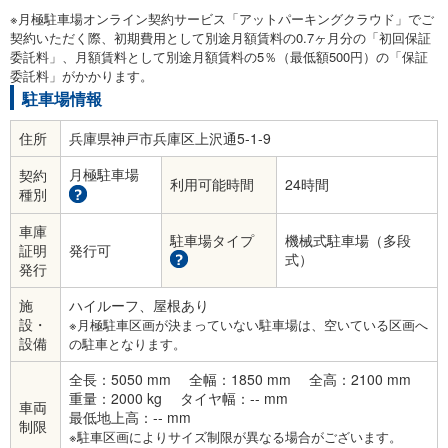
※月極駐車場オンライン契約サービス「アットパーキングクラウド」でご
契約いただく際、初期費用として別途月額賃料の0.7ヶ月分の「初回保証
委託料」、月額賃料として別途月額賃料の5％（最低額500円）の「保証
委託料」がかかります。
駐車場情報
住所
兵庫県神戸市兵庫区上沢通5-1-9
月極駐車場
契約
利用可能時間
24時間
種別
車庫
駐車場タイプ
機械式駐車場（多段
証明
発行可
式）
発行
施
ハイルーフ、屋根あり
設・
※月極駐車区画が決まっていない駐車場は、空いている区画へ
設備
の駐車となります。
全長：5050 mm
全幅：1850 mm
全高：2100 mm
重量：2000 kg
タイヤ幅：-- mm
車両
最低地上高：-- mm
制限
※駐車区画によりサイズ制限が異なる場合がございます。