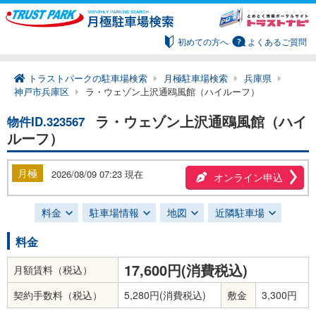
初めての方へ
よくあるご質問
トラストパークの駐車場検索
月極駐車場検索
兵庫県
神戸市兵庫区
ラ・ウェゾン上沢通鴎風館（ハイルーフ）
ラ・ウェゾン上沢通鴎風館（ハイ
物件ID.323567
ルーフ）
月極
2026/08/09 07:23 現在
オンライン申込
料金
駐車場情報
地図
近隣駐車場
料金
17,600円(消費税込)
月額賃料（税込）
契約手数料（税込）
5,280円(消費税込)
敷金
3,300円