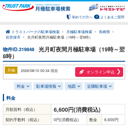
初めての方へ
よくあるご質問
トラストパークの駐車場検索
月極駐車場検索
長崎県
佐世保市
光月町夜間月極駐車場（19時～翌8時）
光月町夜間月極駐車場（19時～翌
物件ID.319848
8時）
月極
2026/08/10 00:34 現在
オンライン申込
料金
駐車場情報
地図
近隣駐車場
料金
6,600円(消費税込)
月額賃料（税込）
契約手数料（税込）
0円(消費税込)
敷金
6,600円