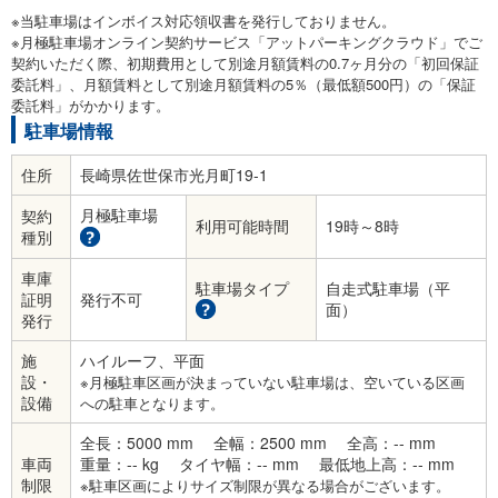
※当駐車場はインボイス対応領収書を発行しておりません。
※月極駐車場オンライン契約サービス「アットパーキングクラウド」でご
契約いただく際、初期費用として別途月額賃料の0.7ヶ月分の「初回保証
委託料」、月額賃料として別途月額賃料の5％（最低額500円）の「保証
委託料」がかかります。
駐車場情報
住所
長崎県佐世保市光月町19-1
月極駐車場
契約
利用可能時間
19時～8時
種別
車庫
駐車場タイプ
自走式駐車場（平
証明
発行不可
面）
発行
施
ハイルーフ、平面
設・
※月極駐車区画が決まっていない駐車場は、空いている区画
設備
への駐車となります。
全長：5000 mm
全幅：2500 mm
全高：-- mm
車両
重量：-- kg
タイヤ幅：-- mm
最低地上高：-- mm
制限
※駐車区画によりサイズ制限が異なる場合がございます。