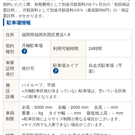
契約いただく際、初期費用として別途月額賃料の0.7ヶ月分の「初回保証
委託料」、月額賃料として別途月額賃料の5％（最低額500円）の「保証
委託料」がかかります。
駐車場情報
住所
福岡県福岡市西区豊浜1-8
月極駐車場
契約
利用可能時間
24時間
種別
車庫
駐車場タイプ
自走式駐車場（平
証明
発行可
面）
発行
施
ハイルーフ、平面
設・
※月極駐車区画が決まっていない駐車場は、空いている区画
設備
への駐車となります。
全長：5000 mm
全幅：2000 mm
全高：-- mm
車両
重量：-- kg
タイヤ幅：-- mm
最低地上高：-- mm
制限
※駐車区画によりサイズ制限が異なる場合がございます。
※サイズ内でも入庫できない場合がございます。
特徴
平面駐車場のため、どんな高さの車もOKです！