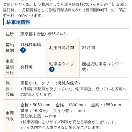
契約いただく際、初期費用として別途月額賃料の0.7ヶ月分の「初回保証
委託料」、月額賃料として別途月額賃料の5％（最低額500円）の「保証
委託料」がかかります。
駐車場情報
住所
東京都中野区中野5-24-21
月極駐車場
契約
利用可能時間
24時間
種別
車庫
駐車場タイプ
機械式駐車場（タワー
証明
発行可
式）
発行
施
屋根あり、タワー（機械内保管）
設・
※月極駐車区画が決まっていない駐車場は、空いている区画へ
設備
の駐車となります。
全長：5050 mm
全幅：1800 mm
全高：1550 mm
重量：1600 kg
タイヤ幅：-- mm
車両
最低地上高：-- mm
制限
※駐車区画によりサイズ制限が異なる場合がございます。
※サイズ内でも入庫できない場合がございます。