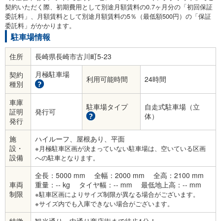
契約いただく際、初期費用として別途月額賃料の0.7ヶ月分の「初回保証
委託料」、月額賃料として別途月額賃料の5％（最低額500円）の「保証
委託料」がかかります。
駐車場情報
住所
長崎県長崎市古川町5-23
月極駐車場
契約
利用可能時間
24時間
種別
車庫
駐車場タイプ
自走式駐車場（立
証明
発行可
体）
発行
施
ハイルーフ、屋根あり、平面
設・
※月極駐車区画が決まっていない駐車場は、空いている区画
設備
への駐車となります。
全長：5000 mm
全幅：2000 mm
全高：2100 mm
車両
重量：-- kg
タイヤ幅：-- mm
最低地上高：-- mm
制限
※駐車区画によりサイズ制限が異なる場合がございます。
※サイズ内でも入庫できない場合がございます。
特徴
観光通り、中通り商店街まで徒歩1分！