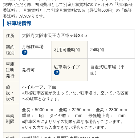
契約いただく際、初期費用として別途月額賃料の0.7ヶ月分の「初回保証
委託料」、月額賃料として別途月額賃料の5％（最低額500円）の「保証
委託料」がかかります。
駐車場情報
住所
大阪府大阪市天王寺区筆ヶ崎28-5
月極駐車場
契約
利用可能時間
24時間
種別
車庫
駐車場タイプ
自走式駐車場（平
証明
発行可
面）
発行
施
ハイルーフ、平面
設・
※月極駐車区画が決まっていない駐車場は、空いている区画
設備
への駐車となります。
全長：5000 mm
全幅：2250 mm
全高：2300 mm
車両
重量：-- kg
タイヤ幅：-- mm
最低地上高：-- mm
制限
※駐車区画によりサイズ制限が異なる場合がございます。
※サイズ内でも入庫できない場合がございます。
特徴
鶴橋駅近くにある平面駐車場になります。