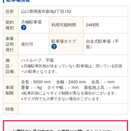
住所
山口県周南市新地2丁目152
月極駐車場
契約
利用可能時間
24時間
種別
車庫
駐車場タイプ
自走式駐車場（平
証明
発行可
面）
発行
施
ハイルーフ、平面
設・
※月極駐車区画が決まっていない駐車場は、空いている区画
設備
への駐車となります。
全長：5000 mm
全幅：2400 mm
全高：-- mm
車両
重量：-- kg
タイヤ幅：-- mm
最低地上高：-- mm
制限
※駐車区画によりサイズ制限が異なる場合がございます。
※サイズ内でも入庫できない場合がございます。
特徴