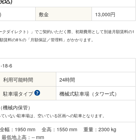
税込)
)
敷金
13,000円
t（パークダイレクト）」でご契約いただく際、初期費用として別途月額賃料の1
額賃料の8％の「月額保証／管理料」がかかります。
18-6
利用可能時間
24時間
駐車場タイプ
機械式駐車場（タワー式）
（機械内保管）
っていない駐車場は、空いている区画への駐車となります。
全幅：1950 mm
全高：1550 mm
重量：2300 kg
最低地上高：-- mm