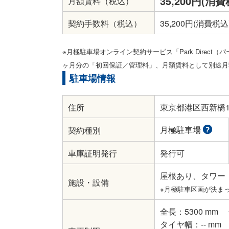
35,200円(消費
月額賃料（税込）
契約手数料（税込）
35,200円(消費税込
※月極駐車場オンライン契約サービス「Park Direc
ヶ月分の「初回保証／管理料」、月額賃料として別途月
駐車場情報
住所
東京都港区西新橋1-
月極駐車場
契約種別
車庫証明発行
発行可
屋根あり、タワー
施設・設備
※月極駐車区画が決ま
全長：5300 mm
タイヤ幅：-- mm