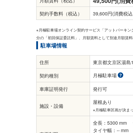
49,500円(消費
月額賃料（税込）
契約手数料（税込）
39,600円(消費税込
※月極駐車場オンライン契約サービス「アットパーキン
分の「初回保証委託料」、月額賃料として別途月額賃料の
駐車場情報
住所
東京都文京区湯島1-
月極駐車場
契約種別
車庫証明発行
発行可
屋根あり
施設・設備
※月極駐車区画が決ま
全長：5300 mm
タイヤ幅：-- mm