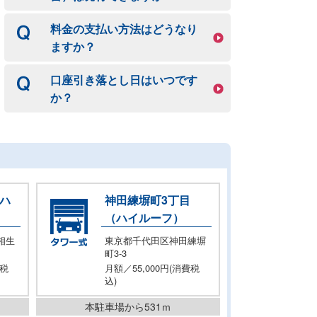
料金の支払い方法はどうなり
ますか？
口座引き落とし日はいつです
か？
（ハ
神田練塀町3丁目
（ハイルーフ）
相生
東京都千代田区神田練塀
町3-3
費税
月額／55,000円(消費税
込)
本駐車場から531ｍ