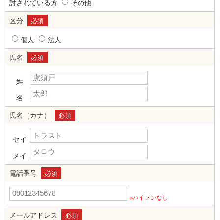
討されている方
その他
区分
必須
個人
法人
氏名
必須
姓
名
氏名（カナ）
必須
セイ
メイ
電話番号
必須
※ハイフンなし
メールアドレス
必須