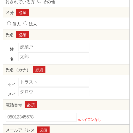
討されている方
その他
区分
必須
個人
法人
氏名
必須
姓
名
氏名（カナ）
必須
セイ
メイ
電話番号
必須
※ハイフンなし
メールアドレス
必須