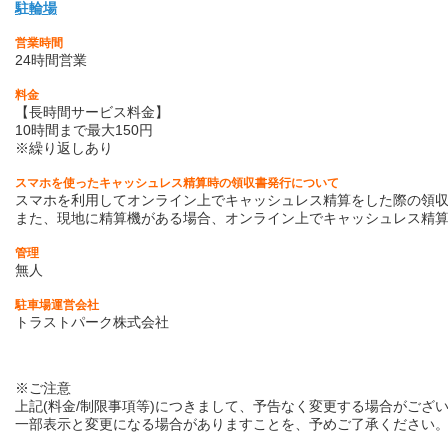
駐輪場
営業時間
24時間営業
料金
【長時間サービス料金】
10時間まで最大150円
※繰り返しあり
スマホを使ったキャッシュレス精算時の領収書発行について
スマホを利用してオンライン上でキャッシュレス精算をした際の領収
また、現地に精算機がある場合、オンライン上でキャッシュレス精
管理
無人
駐車場運営会社
トラストパーク株式会社
※ご注意
上記(料金/制限事項等)につきまして、予告なく変更する場合がござ
一部表示と変更になる場合がありますことを、予めご了承ください