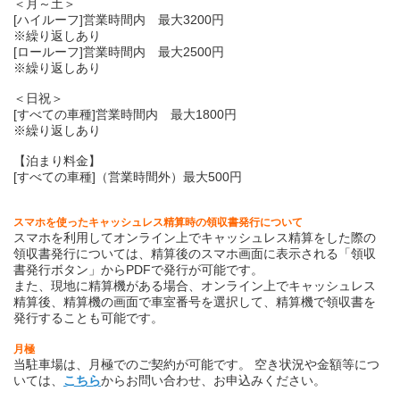
＜月～土＞
[ハイルーフ]営業時間内 最大3200円
※繰り返しあり
[ロールーフ]営業時間内 最大2500円
※繰り返しあり
＜日祝＞
[すべての車種]営業時間内 最大1800円
※繰り返しあり
【泊まり料金】
[すべての車種]（営業時間外）最大500円
スマホを使ったキャッシュレス精算時の領収書発行について
スマホを利用してオンライン上でキャッシュレス精算をした際の
領収書発行については、精算後のスマホ画面に表示される「領収
書発行ボタン」からPDFで発行が可能です。
また、現地に精算機がある場合、オンライン上でキャッシュレス
精算後、精算機の画面で車室番号を選択して、精算機で領収書を
発行することも可能です。
月極
当駐車場は、月極でのご契約が可能です。
空き状況や金額等につ
いては、
こちら
からお問い合わせ、お申込みください。