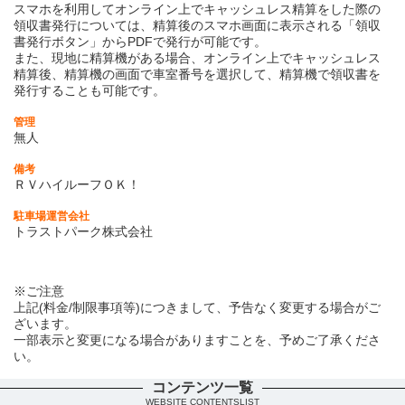
スマホを利用してオンライン上でキャッシュレス精算をした際の
領収書発行については、精算後のスマホ画面に表示される「領収
書発行ボタン」からPDFで発行が可能です。
また、現地に精算機がある場合、オンライン上でキャッシュレス
精算後、精算機の画面で車室番号を選択して、精算機で領収書を
発行することも可能です。
管理
無人
備考
ＲＶハイルーフＯＫ！
駐車場運営会社
トラストパーク株式会社
※ご注意
上記(料金/制限事項等)につきまして、予告なく変更する場合がご
ざいます。
一部表示と変更になる場合がありますことを、予めご了承くださ
い。
コンテンツ一覧
WEBSITE CONTENTSLIST