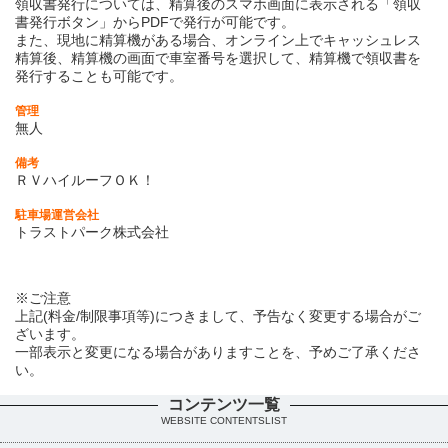
領収書発行については、精算後のスマホ画面に表示される「領収
書発行ボタン」からPDFで発行が可能です。
また、現地に精算機がある場合、オンライン上でキャッシュレス
精算後、精算機の画面で車室番号を選択して、精算機で領収書を
発行することも可能です。
管理
無人
備考
ＲＶハイルーフＯＫ！
駐車場運営会社
トラストパーク株式会社
※ご注意
上記(料金/制限事項等)につきまして、予告なく変更する場合がご
ざいます。
一部表示と変更になる場合がありますことを、予めご了承くださ
い。
コンテンツ一覧
WEBSITE CONTENTSLIST