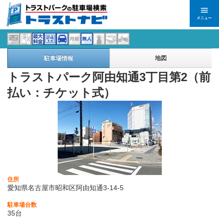
駐車場情報
地図
トラストパーク阿由知通3丁目第2（前
払い：チケット式）
住所
愛知県名古屋市昭和区阿由知通3-14-5
駐車場台数
35台