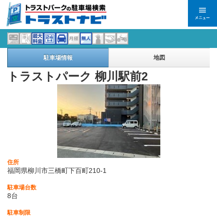
駐車場情報
地図
トラストパーク 柳川駅前2
住所
福岡県柳川市三橋町下百町210-1
駐車場台数
8台
駐車制限