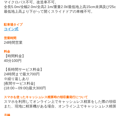
マイクロバス不可。改造車不可。
全長5.0m/全幅2.0m/全高2.1m/重量2.0t/最低地上高15cm未満及び
最低地上高より下がって開くスライドドアの車種不可。
駐車場タイプ
コイン式
営業時間
24時間営業
料金
【時間料金】
40分100円
【長時間サービス料金】
24時間まで最大700円
※繰り返しあり
[夜間サービス料金]
(18:00～09:00)最大300円
スマホを使ったキャッシュレス精算時の領収書発行について
スマホを利用してオンライン上でキャッシュレス精算をした際の領収
また、現地に精算機がある場合、オンライン上でキャッシュレス精
月極