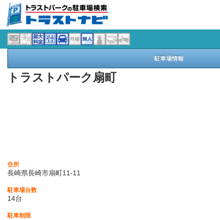
駐車場情報
トラストパーク扇町
住所
長崎県長崎市扇町11-11
駐車場台数
14台
駐車制限