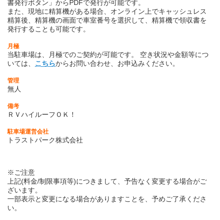
書発行ボタン」からPDFで発行が可能です。
また、現地に精算機がある場合、オンライン上でキャッシュレス
精算後、精算機の画面で車室番号を選択して、精算機で領収書を
発行することも可能です。
月極
当駐車場は、月極でのご契約が可能です。
空き状況や金額等につ
いては、
こちら
からお問い合わせ、お申込みください。
管理
無人
備考
ＲＶハイルーフＯＫ！
駐車場運営会社
トラストパーク株式会社
※ご注意
上記(料金/制限事項等)につきまして、予告なく変更する場合がご
ざいます。
一部表示と変更になる場合がありますことを、予めご了承くださ
い。