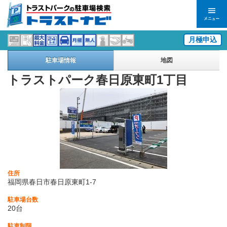
月極申込
駐車場情報
地図
トラストパーク春日原東町1丁目
住所
福岡県春日市春日原東町1-7
駐車場台数
20台
駐車制限