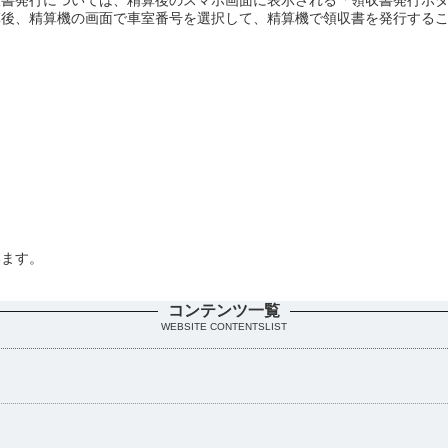
書発行については、精算後のスマホ画面に表示される「領収書発行ボタ
算後、精算機の画面で車室番号を選択して、精算機で領収書を発行する
います。
。
コンテンツ一覧
WEBSITE CONTENTSLIST