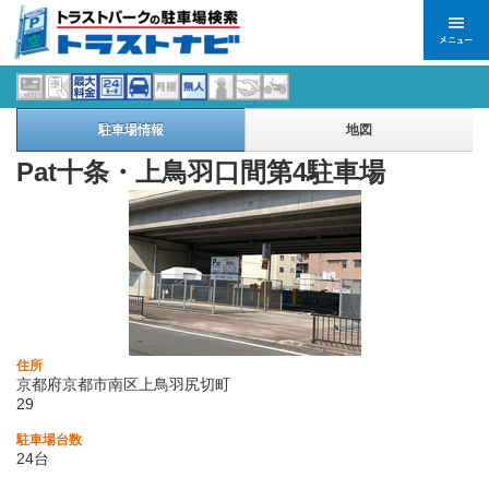
駐車場情報
地図
Pat十条・上鳥羽口間第4駐車場
住所
京都府京都市南区上鳥羽尻切町
29
駐車場台数
24台