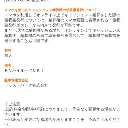
(20:00～08:00)最大300円
スマホを使ったキャッシュレス精算時の領収書発行について
スマホを利用してオンライン上でキャッシュレス精算をした際の
領収書発行については、精算後のスマホ画面に表示される「領収
書発行ボタン」からPDFで発行が可能です。
また、現地に精算機がある場合、オンライン上でキャッシュレス
精算後、精算機の画面で車室番号を選択して、精算機で領収書を
発行することも可能です。
管理
無人
備考
ＲＶハイルーフＯＫ！
駐車場運営会社
トラストパーク株式会社
※ご注意
上記(料金/制限事項等)につきまして、予告なく変更する場合がご
ざいます。
一部表示と変更になる場合がありますことを、予めご了承くださ
い。