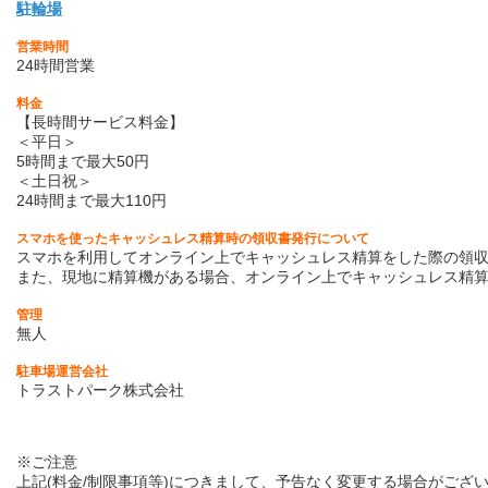
駐輪場
営業時間
24時間営業
料金
【長時間サービス料金】
＜平日＞
5時間まで最大50円
＜土日祝＞
24時間まで最大110円
スマホを使ったキャッシュレス精算時の領収書発行について
スマホを利用してオンライン上でキャッシュレス精算をした際の領収
また、現地に精算機がある場合、オンライン上でキャッシュレス精
管理
無人
駐車場運営会社
トラストパーク株式会社
※ご注意
上記(料金/制限事項等)につきまして、予告なく変更する場合がござ