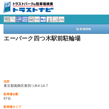
駐車場情報
エーパーク四つ木駅前駐輪場
住所
東京都葛飾区東四つ木4-14-7
駐車場台数
67台
駐車場タイプ