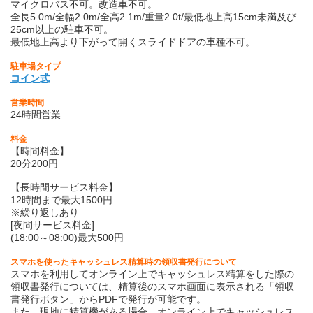
マイクロバス不可。改造車不可。
全長5.0m/全幅2.0m/全高2.1m/重量2.0t/最低地上高15cm未満及び
25cm以上の駐車不可。
最低地上高より下がって開くスライドドアの車種不可。
駐車場タイプ
コイン式
営業時間
24時間営業
料金
【時間料金】
20分200円
【長時間サービス料金】
12時間まで最大1500円
※繰り返しあり
[夜間サービス料金]
(18:00～08:00)最大500円
スマホを使ったキャッシュレス精算時の領収書発行について
スマホを利用してオンライン上でキャッシュレス精算をした際の
領収書発行については、精算後のスマホ画面に表示される「領収
書発行ボタン」からPDFで発行が可能です。
また、現地に精算機がある場合、オンライン上でキャッシュレス