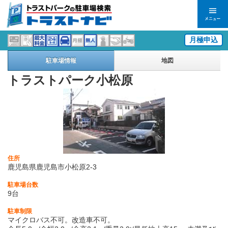
月極申込
駐車場情報
地図
トラストパーク小松原
住所
鹿児島県鹿児島市小松原2-3
駐車場台数
9台
駐車制限
マイクロバス不可。改造車不可。