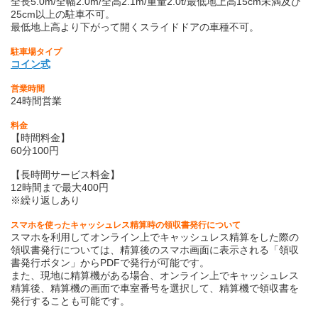
全長5.0m/全幅2.0m/全高2.1m/重量2.0t/最低地上高15cm未満及び
25cm以上の駐車不可。
最低地上高より下がって開くスライドドアの車種不可。
駐車場タイプ
コイン式
営業時間
24時間営業
料金
【時間料金】
60分100円
【長時間サービス料金】
12時間まで最大400円
※繰り返しあり
スマホを使ったキャッシュレス精算時の領収書発行について
スマホを利用してオンライン上でキャッシュレス精算をした際の
領収書発行については、精算後のスマホ画面に表示される「領収
書発行ボタン」からPDFで発行が可能です。
また、現地に精算機がある場合、オンライン上でキャッシュレス
精算後、精算機の画面で車室番号を選択して、精算機で領収書を
発行することも可能です。