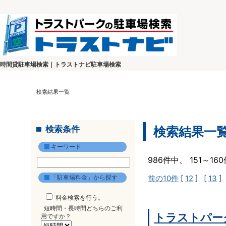
時間貸駐車場検索｜トラストナビ駐車場検索
検索結果一覧
検索条件
検索結果一
キーワード
986件中、 151～1
「駐車場料金」から探す
前の10件
[
12
] [
13
]
料金検索を行う。
短時間・長時間どちらのご利
トラストパー
用ですか？