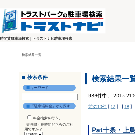
時間貸駐車場検索｜トラストナビ駐車場検索
検索結果一覧
検索条件
検索結果一
キーワード
986件中、 201～2
「駐車場料金」から探す
前の10件
[
17
] [
18
]
料金検索を行う。
短時間・長時間どちらのご利
Pat十条・上
用ですか？