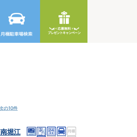
次の10件
南堀江