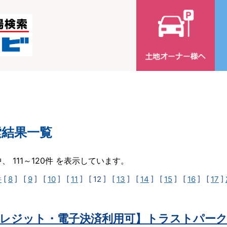
索結果一覧
中、 111～120件 を表示しています。
件
[
8
] [
9
] [
10
] [
11
]
[ 12 ]
[
13
] [
14
] [
15
] [
16
] [
17
]
レジット・電子決済利用可】トラストパーク