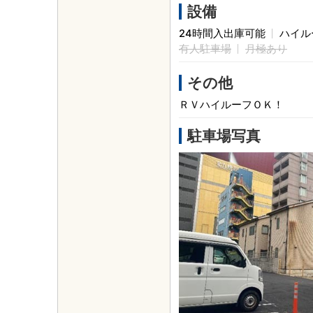
設備
24時間入出庫可能
ハイル
有人駐車場
月極あり
その他
ＲＶハイルーフＯＫ！
駐車場写真