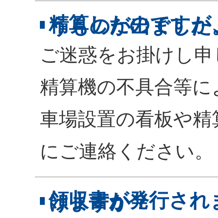
精算したのですが
うものが出ました
ご迷惑をお掛けし申
精算機の不具合等に
車場設置の看板や精
にご連絡ください。
領収書が発行され
けますか？