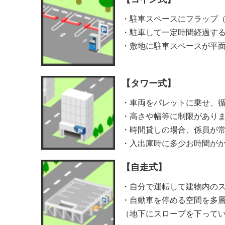
・駐車スペースにフラップ
・駐車して一定時間経過す
・敷地に駐車スペースが平
【タワー式】
・車両をパレットに乗せ、
・高さや幅等に制限があり
・時間貸しの場合、係員が
・入出庫時に多少お時間が
【自走式】
・自分で運転して建物内の
・自動車を停める空間を多
（地下にスロープを下って