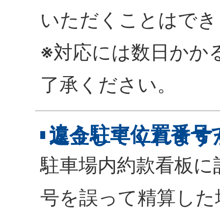
いただくことはでき
※対応には数日かか
了承ください。
違う駐車位置番号
返金してくれます
駐車場内約款看板に
号を誤って精算した