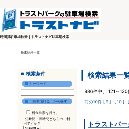
時間貸駐車場検索｜トラストナビ駐車場検索
検索結果一覧
検索条件
検索結果一
キーワード
986件中、 121～1
「駐車場料金」から探す
前の10件
[
9
] [
10
] 
料金検索を行う。
短時間・長時間どちらのご利
トラストパー
用ですか？