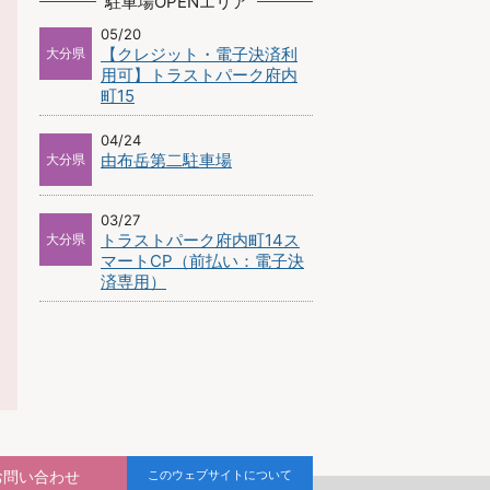
駐車場OPENエリア
05/20
【クレジット・電子決済利
大分県
用可】トラストパーク府内
町15
04/24
由布岳第二駐車場
大分県
03/27
トラストパーク府内町14ス
大分県
マートCP（前払い：電子決
済専用）
お問い合わせ
このウェブサイトについて