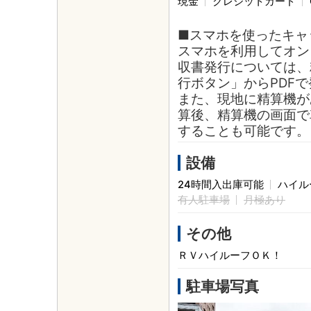
現金
クレジットカード
■スマホを使ったキャ
スマホを利用してオン
収書発行については、
行ボタン」からPDF
また、現地に精算機が
算後、精算機の画面で
することも可能です。
設備
24時間入出庫可能
ハイル
有人駐車場
月極あり
その他
ＲＶハイルーフＯＫ！
駐車場写真