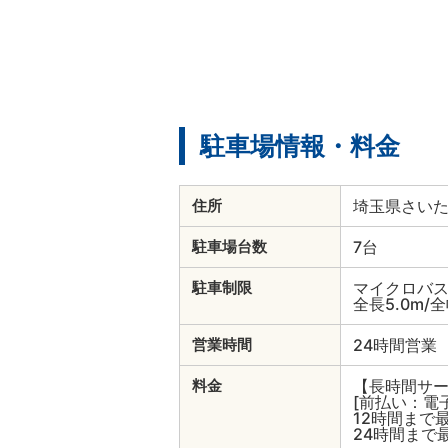
駐車場情報・料金
埼玉県さいた
住所
7台
駐車場台数
マイクロバ
駐車制限
全長5.0m/全
24時間営業
営業時間
【長時間サ
料金
[前払い：電
12時間まで最
24時間まで最