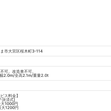
ま市大宮区桜木町3-114
ス不可。改造車不可。
幅2.0m/全高2.1m/重量2.0t
ービス料金】
子決済式]
大1000円
大1200円