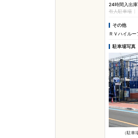
24時間入出
有人駐車場
その他
ＲＶハイルー
駐車場写真
（駐車