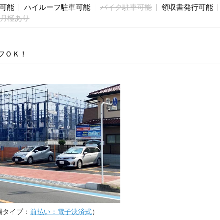
庫可能
ハイルーフ駐車可能
バイク駐車可能
領収書発行可能
月極あり
フＯＫ！
場タイプ：
前払い：電子決済式
）