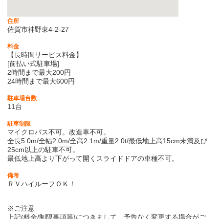
住所
佐賀市神野東4-2-27
料金
【長時間サービス料金】
[前払い式駐車場]
2時間まで最大200円
24時間まで最大600円
駐車場台数
11台
駐車制限
マイクロバス不可。改造車不可。
全長5.0m/全幅2.0m/全高2.1m/重量2.0t/最低地上高15cm未満及び
25cm以上の駐車不可。
最低地上高より下がって開くスライドドアの車種不可。
備考
ＲＶハイルーフＯＫ！
※ご注意
上記(料金/制限事項等)につきまして、予告なく変更する場合がご