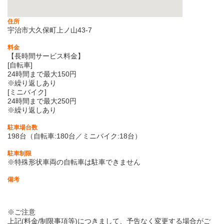
住所
宇治市大久保町上ノ山43-7
料金
【長時間サービス料金】
[自転車]
24時間まで最大150円
※繰り返しあり
[ミニバイク]
24時間まで最大250円
※繰り返しあり
駐車場台数
198台（自転車:180台／ミニバイク:18台）
駐車制限
※特殊形状車両の自転車は駐車できません
備考
※ご注意
上記(料金/制限事項等)につきまして、予告なく変更する場合がご