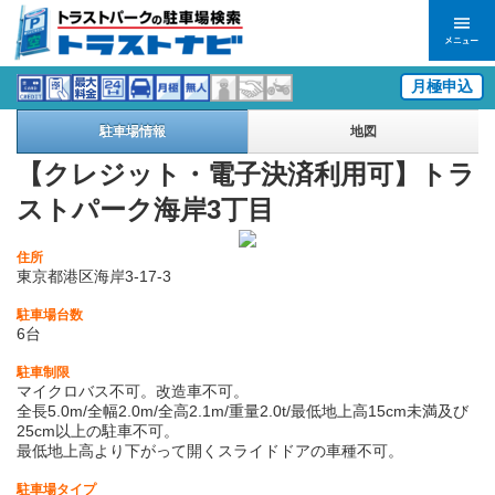
月極申込
駐車場情報
地図
【クレジット・電子決済利用可】トラ
ストパーク海岸3丁目
住所
東京都港区海岸3-17-3
駐車場台数
6台
駐車制限
マイクロバス不可。改造車不可。
全長5.0m/全幅2.0m/全高2.1m/重量2.0t/最低地上高15cm未満及び
25cm以上の駐車不可。
最低地上高より下がって開くスライドドアの車種不可。
駐車場タイプ